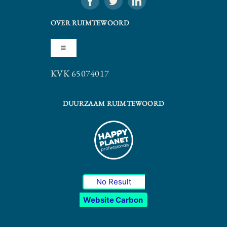
OVER RUIMTEWOORD
Toggle
Navigation
KVK 65074017
Algemene Voorwaarden
DUURZAAM RUIMTEWOORD
Privacy Statement
No Result
Website Carbon