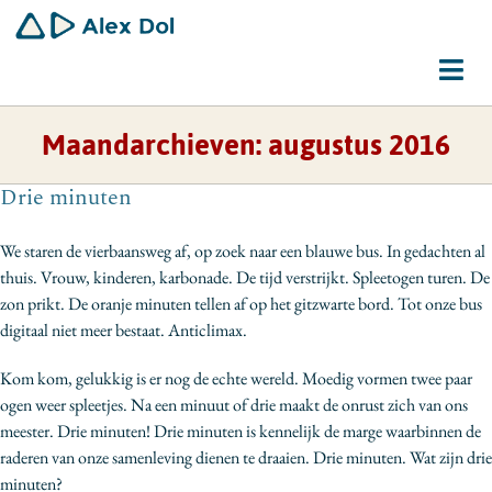
Ga
naar
inhoud
Tog
Navi
Maandarchieven:
augustus 2016
Dirigent
Drie minuten
Schrijver
We staren de vierbaansweg af, op zoek naar een blauwe bus. In gedachten al
Gemeenschapswerker
thuis. Vrouw, kinderen, karbonade. De tijd verstrijkt. Spleetogen turen. De
zon prikt. De oranje minuten tellen af op het gitzwarte bord. Tot onze bus
Bio
digitaal niet meer bestaat. Anticlimax.
Contact
Kom kom, gelukkig is er nog de echte wereld. Moedig vormen twee paar
ogen weer spleetjes. Na een minuut of drie maakt de onrust zich van ons
meester. Drie minuten! Drie minuten is kennelijk de marge waarbinnen de
raderen van onze samenleving dienen te draaien. Drie minuten. Wat zijn drie
minuten?