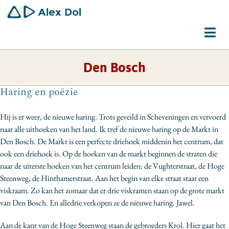
Ga
naar
inhoud
Tog
Navi
Den Bosch
Dirigent
Haring en poëzie
Schrijver
Hij is er weer, de nieuwe haring. Trots geveild in Scheveningen en vervoerd
Gemeenschapswerker
naar alle uithoeken van het land. Ik tref de nieuwe haring op de Markt in
Den Bosch. De Markt is een perfecte driehoek middenin het centrum, dat
Bio
ook een driehoek is. Op de hoeken van de markt beginnen de straten die
naar de uiterste hoeken van het centrum leiden: de Vughterstraat, de Hoge
Contact
Steenweg, de Hinthamerstraat. Aan het begin van elke straat staat een
viskraam. Zo kan het zomaar dat er drie viskramen staan op de grote markt
van Den Bosch. En alledrie verkopen ze de nieuwe haring. Jawel.
Aan de kant van de Hoge Steenweg staan de gebroeders Krol. Hier gaat het