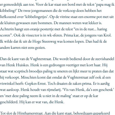
er gemoedelijk aan toe. Voor de kar staat een bord met de tekst ‘papa mag ik
kibbeling?’ De twee jongemannen die de verkoop doen hebben het
liefkozend over ‘kibbelingetjes’. Op de vitrine staat een enorme pot met uit
de kluiten gewassen zure bommen. De mannen weten wat lekker is.
Achterin hangt een oranje postertje met de tekst “en in de rust… haring
scoren”. Ook de vissector is in wk-sferen. Prima kar, de jongens van Krol.
Ik wilde dat ik uit de Hoge Steenweg was komen lopen. Dan had ik de
andere karren niet eens gezien.
Dan de kant van de Vughterstraat. Die wordt bediend door de zeevishandel
van Henk Huiskes. Henk is een gedrongen veertiger met kort haar. Hij
staat wat sceptisch broodjes paling te smeren en lijkt meer te praten dan dat
hij verkoopt. Misschien komt dat omdat de Vughterstraat zelf ook al een
viswinkel heeft: Gepkes-Ernst. Toch draaien de zaken prima. Er is aardig
wat aanloop. Henk houdt van rijmelarij. ‘Vis van Henk, da’s een geschenk’
en ‘met deze paling neem ik u niet in de maling’ staat er op de kar
geschilderd. Hij kan er wat van, die Henk.
Tot slot de Hinthamerstraat. Aan die kant staat, behoedzaam geparkeerd