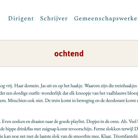
Dirigent
Schrijver
Gemeenschapswerke
ochtend
g vrij. Haar domein. Jas uit en op het haakje. Waarom zijn die treinhaakjes 
der een slordige outfit: wonderlijk dat elk knoopje van het vaalblauwe bloe
riem. Misschien ook niet. De trein komt in beweging en de deodorant komt 
tas. Even zoeken en draaien naar de goede playlist. Dopjes in de oren. Ah. Ve
rode hippe drinkflas met zuignap komt tevoorschijn. Ferme slokken terwijl 
tje kan nog net met de laatste slok van de smoothie mee. Klaar. Triomfantelijk