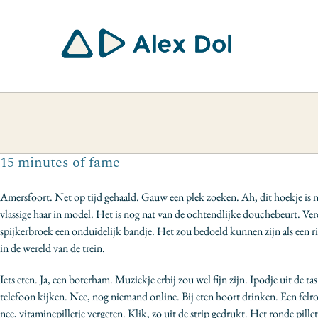
Ga
naar
inhoud
15 minutes of fame
Amersfoort. Net op tijd gehaald. Gauw een plek zoeken. Ah, dit hoekje is no
vlassige haar in model. Het is nog nat van de ochtendlijke douchebeurt. Ver
spijkerbroek een onduidelijk bandje. Het zou bedoeld kunnen zijn als een 
in de wereld van de trein.
Iets eten. Ja, een boterham. Muziekje erbij zou wel fijn zijn. Ipodje uit de 
telefoon kijken. Nee, nog niemand online. Bij eten hoort drinken. Een fel
nee, vitaminepilletje vergeten. Klik, zo uit de strip gedrukt. Het ronde pille