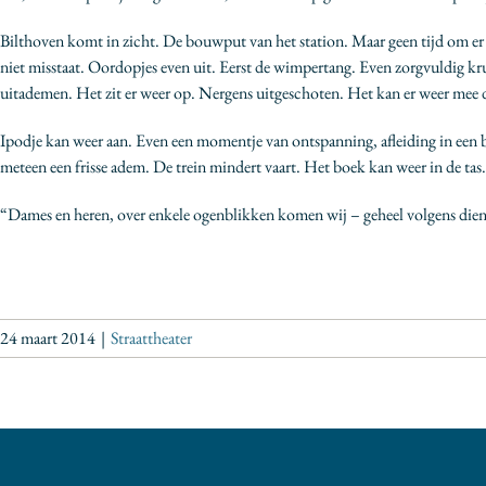
Bilthoven komt in zicht. De bouwput van het station. Maar geen tijd om er n
niet misstaat. Oordopjes even uit. Eerst de wimpertang. Even zorgvuldig krul
uitademen. Het zit er weer op. Nergens uitgeschoten. Het kan er weer mee 
Ipodje kan weer aan. Even een momentje van ontspanning, afleiding in ee
meteen een frisse adem. De trein mindert vaart. Het boek kan weer in de tas. 
“Dames en heren, over enkele ogenblikken komen wij – geheel volgens diens
24 maart 2014
|
Straattheater