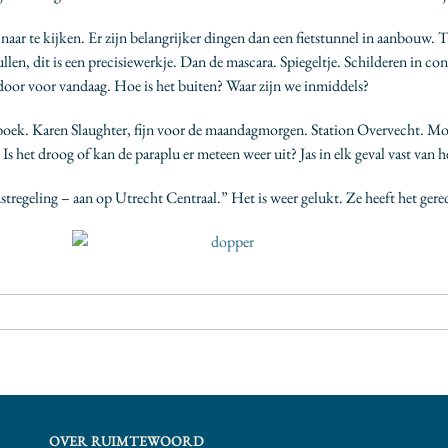
aar te kijken. Er zijn belangrijker dingen dan een fietstunnel in aanbouw. 
len, dit is een precisiewerkje. Dan de mascara. Spiegeltje. Schilderen in co
door voor vandaag. Hoe is het buiten? Waar zijn we inmiddels?
n boek. Karen Slaughter, fijn voor de maandagmorgen. Station Overvecht.
Is het droog of kan de paraplu er meteen weer uit? Jas in elk geval vast van h
tregeling – aan op Utrecht Centraal.” Het is weer gelukt. Ze heeft het ger
OVER RUIMTEWOORD