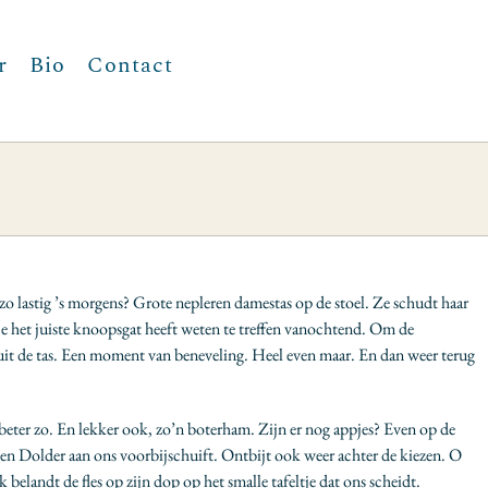
r
Bio
Contact
zo lastig ’s morgens? Grote nepleren damestas op de stoel. Ze schudt haar
sje het juiste knoopsgat heeft weten te treffen vanochtend. Om de
uit de tas. Een moment van beneveling. Heel even maar. En dan weer terug
el beter zo. En lekker ook, zo’n boterham. Zijn er nog appjes? Even op de
Den Dolder aan ons voorbijschuift. Ontbijt ook weer achter de kiezen. O
 belandt de fles op zijn dop op het smalle tafeltje dat ons scheidt.