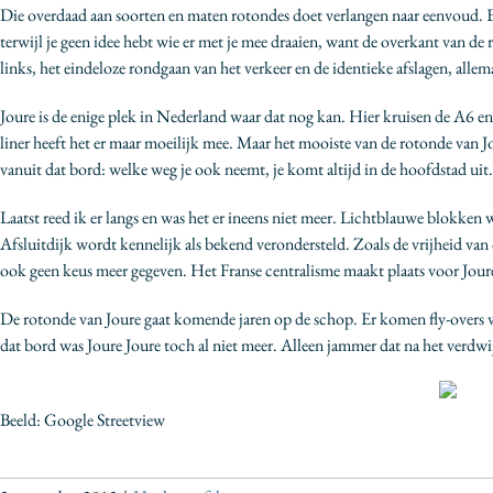
Die overdaad aan soorten en maten rotondes doet verlangen naar eenvoud. Een
terwijl je geen idee hebt wie er met je mee draaien, want de overkant van de
links, het eindeloze rondgaan van het verkeer en de identieke afslagen, alle
Joure is de enige plek in Nederland waar dat nog kan. Hier kruisen de A6 e
liner heeft het er maar moeilijk mee. Maar het mooiste van de rotonde van J
vanuit dat bord: welke weg je ook neemt, je komt altijd in de hoofdstad uit.
Laatst reed ik er langs en was het er ineens niet meer. Lichtblauwe blokk
Afsluitdijk wordt kennelijk als bekend verondersteld. Zoals de vrijheid va
ook geen keus meer gegeven. Het Franse centralisme maakt plaats voor Jour
De rotonde van Joure gaat komende jaren op de schop. Er komen fly-overs vo
dat bord was Joure Joure toch al niet meer. Alleen jammer dat na het verdwi
Beeld: Google Streetview