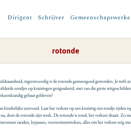
Dirigent
Schrijver
Gemeenschapswerke
rotonde
zeldzaamheid, tegenwoordig is de rotonde gemeengoed geworden. Je treft ze
eschilderde rondjes op kruisingen gesignaleerd, met van die grote witgeschilde
erkeerskundig gebaar gebleven?
kinderlijke eenvoud. Laat het verkeer op een kruising een rondje rijden teg
na, doet de rotonde zijn werk. De rotonde is rond, het verkeer draait. Zo m
 betonnen randen, bypasses, voorsorteerstroken, alles om het verkeer nóg snel