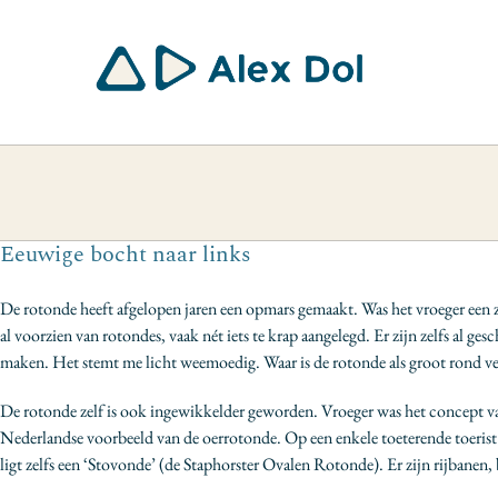
Ga
naar
inhoud
Eeuwige bocht naar links
De rotonde heeft afgelopen jaren een opmars gemaakt. Was het vroeger een 
al voorzien van rotondes, vaak nét iets te krap aangelegd. Er zijn zelfs al g
maken. Het stemt me licht weemoedig. Waar is de rotonde als groot rond v
De rotonde zelf is ook ingewikkelder geworden. Vroeger was het concept van 
Nederlandse voorbeeld van de oerrotonde. Op een enkele toeterende toerist 
ligt zelfs een ‘Stovonde’ (de Staphorster Ovalen Rotonde). Er zijn rijbanen,