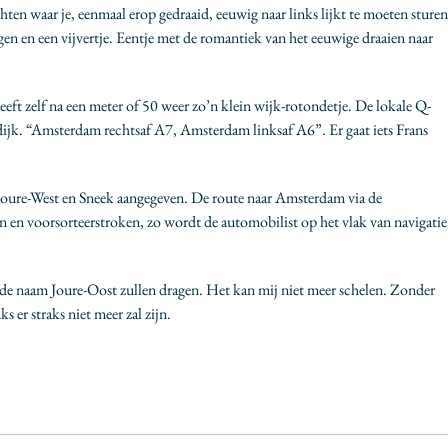
ten waar je, eenmaal erop gedraaid, eeuwig naar links lijkt te moeten sturen
gen en een vijvertje. Eentje met de romantiek van het eeuwige draaien naar
ft zelf na een meter of 50 weer zo’n klein wijk-rotondetje. De lokale Q-
itdijk. “Amsterdam rechtsaf A7, Amsterdam linksaf A6”. Er gaat iets Frans
 Joure-West en Sneek aangegeven. De route naar Amsterdam via de
n en voorsorteerstroken, zo wordt de automobilist op het vlak van navigatie
d de naam Joure-Oost zullen dragen. Het kan mij niet meer schelen. Zonder
 er straks niet meer zal zijn.