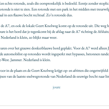
 echte rotonde, zoals die oorspronkelijk is bedoeld. Eentje zonder stoplich
 rotonde is niet te zien. Een rotonde met een park in het midden met treurwil
maal in een flauwe bocht rechtsaf. Zo’n rotonde dus.
n de A7, en ook de lokale Geert Knolweg komt op de rotonde uit. Die weg hee
oure is het bord dat je tegenkomt bij de afslag naar de A7 richting de Afslu
 Nederland is klein, zo blijkt maar weer.
en waren over het grauwe donkerblauwe bord geplakt. Voor de A7 werd alleen
n de automobilist op rotondes wordt ingeperkt met bypasses, betonnen rande
e-West. Jammer. Nederland is klein.
or in de plaats en de Geert Knolweg krijgt op- en afritten die ongetwijfel
jnen van de laatste snelwegrotonde van Nederland de eeuwige bocht naar links