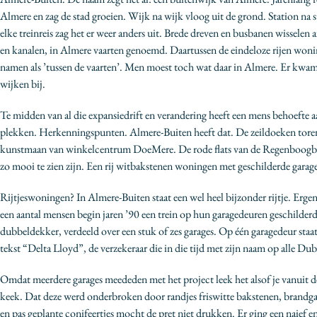
Almere en zag de stad groeien. Wijk na wijk vloog uit de grond. Station na 
elke treinreis zag het er weer anders uit. Brede dreven en busbanen wisselen a
en kanalen, in Almere vaarten genoemd. Daartussen de eindeloze rijen wo
namen als ’tussen de vaarten’. Men moest toch wat daar in Almere. Er kwam
wijken bij.
Te midden van al die expansiedrift en verandering heeft een mens behoefte
plekken. Herkenningspunten. Almere-Buiten heeft dat. De zeildoeken torent
kunstmaan van winkelcentrum DoeMere. De rode flats van de Regenboogbu
zo mooi te zien zijn. Een rij witbakstenen woningen met geschilderde garage
Rijtjeswoningen? In Almere-Buiten staat een wel heel bijzonder rijtje. Erge
een aantal mensen begin jaren ’90 een trein op hun garagedeuren geschilder
dubbeldekker, verdeeld over een stuk of zes garages. Op één garagedeur staat
tekst “Delta Lloyd”, de verzekeraar die in die tijd met zijn naam op alle Du
Omdat meerdere garages meededen met het project leek het alsof je vanuit de 
keek. Dat deze werd onderbroken door randjes friswitte bakstenen, brandga
en pas geplante conifeertjes mocht de pret niet drukken. Er ging een naief 