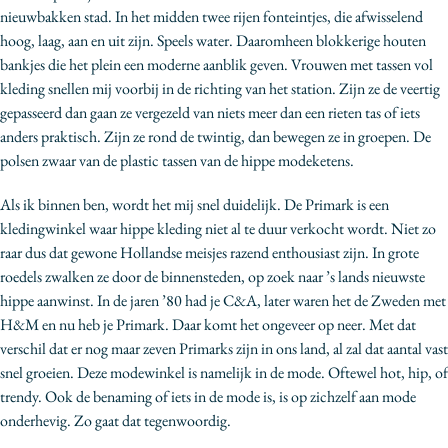
nieuwbakken stad. In het midden twee rijen fonteintjes, die afwisselend
hoog, laag, aan en uit zijn. Speels water. Daaromheen blokkerige houten
bankjes die het plein een moderne aanblik geven. Vrouwen met tassen vol
kleding snellen mij voorbij in de richting van het station. Zijn ze de veertig
gepasseerd dan gaan ze vergezeld van niets meer dan een rieten tas of iets
anders praktisch. Zijn ze rond de twintig, dan bewegen ze in groepen. De
polsen zwaar van de plastic tassen van de hippe modeketens.
Als ik binnen ben, wordt het mij snel duidelijk. De Primark is een
kledingwinkel waar hippe kleding niet al te duur verkocht wordt. Niet zo
raar dus dat gewone Hollandse meisjes razend enthousiast zijn. In grote
roedels zwalken ze door de binnensteden, op zoek naar ’s lands nieuwste
hippe aanwinst. In de jaren ’80 had je C&A, later waren het de Zweden met
H&M en nu heb je Primark. Daar komt het ongeveer op neer. Met dat
verschil dat er nog maar zeven Primarks zijn in ons land, al zal dat aantal vast
snel groeien. Deze modewinkel is namelijk in de mode. Oftewel hot, hip, of
trendy. Ook de benaming of iets in de mode is, is op zichzelf aan mode
onderhevig. Zo gaat dat tegenwoordig.