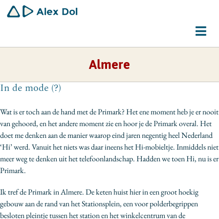
Ga
naar
inhoud
Tog
Navi
Almere
Dirigent
In de mode (?)
Schrijver
Wat is er toch aan de hand met de Primark? Het ene moment heb je er nooit
Gemeenschapswerker
van gehoord, en het andere moment zie en hoor je de Primark overal. Het
doet me denken aan de manier waarop eind jaren negentig heel Nederland
Bio
‘Hi’ werd. Vanuit het niets was daar ineens het Hi-mobieltje. Inmiddels niet
meer weg te denken uit het telefoonlandschap. Hadden we toen Hi, nu is er
Contact
Primark.
Ik tref de Primark in Almere. De keten huist hier in een groot hoekig
gebouw aan de rand van het Stationsplein, een voor polderbegrippen
besloten pleintje tussen het station en het winkelcentrum van de