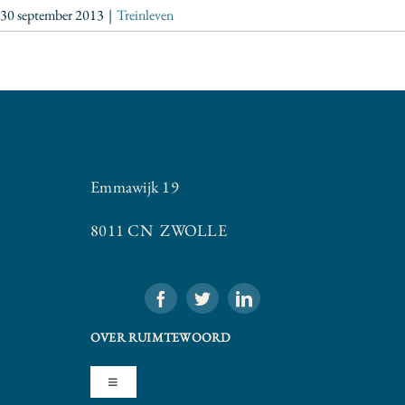
30 september 2013
|
Treinleven
Emmawijk 19
8011 CN ZWOLLE
OVER RUIMTEWOORD
Toggle
Navigation