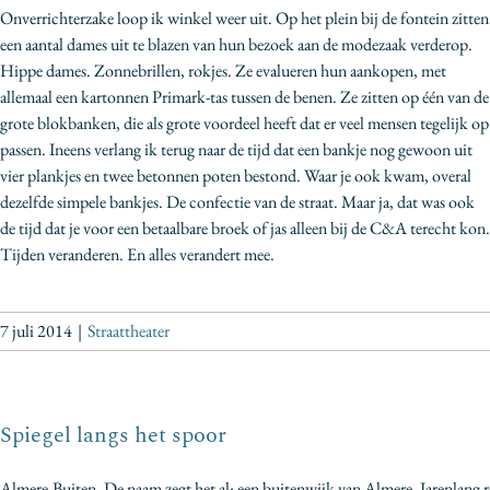
Onverrichterzake loop ik winkel weer uit. Op het plein bij de fontein zitten
een aantal dames uit te blazen van hun bezoek aan de modezaak verderop.
Hippe dames. Zonnebrillen, rokjes. Ze evalueren hun aankopen, met
allemaal een kartonnen Primark-tas tussen de benen. Ze zitten op één van de
grote blokbanken, die als grote voordeel heeft dat er veel mensen tegelijk op
passen. Ineens verlang ik terug naar de tijd dat een bankje nog gewoon uit
vier plankjes en twee betonnen poten bestond. Waar je ook kwam, overal
dezelfde simpele bankjes. De confectie van de straat. Maar ja, dat was ook
de tijd dat je voor een betaalbare broek of jas alleen bij de C&A terecht kon.
Tijden veranderen. En alles verandert mee.
7 juli 2014
|
Straattheater
Spiegel langs het spoor
Almere-Buiten. De naam zegt het al: een buitenwijk van Almere. Jarenlang r