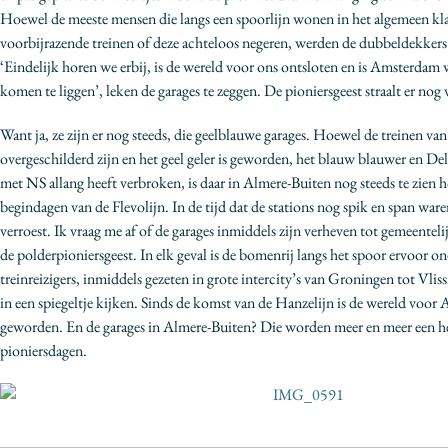
Hoewel de meeste mensen die langs een spoorlijn wonen in het algemeen kl
voorbijrazende treinen of deze achteloos negeren, werden de dubbeldekker
‘Eindelijk horen we erbij, is de wereld voor ons ontsloten en is Amsterdam w
komen te liggen’, leken de garages te zeggen. De pioniersgeest straalt er nog 
Want ja, ze zijn er nog steeds, die geelblauwe garages. Hoewel de treinen van
overgeschilderd zijn en het geel geler is geworden, het blauw blauwer en Del
met NS allang heeft verbroken, is daar in Almere-Buiten nog steeds te zien h
begindagen van de Flevolijn. In de tijd dat de stations nog spik en span waren
verroest. Ik vraag me af of de garages inmiddels zijn verheven tot gemeentel
de polderpioniersgeest. In elk geval is de bomenrij langs het spoor ervoor
treinreizigers, inmiddels gezeten in grote intercity’s van Groningen tot Vlis
in een spiegeltje kijken. Sinds de komst van de Hanzelijn is de wereld voor 
geworden. En de garages in Almere-Buiten? Die worden meer en meer een her
pioniersdagen.