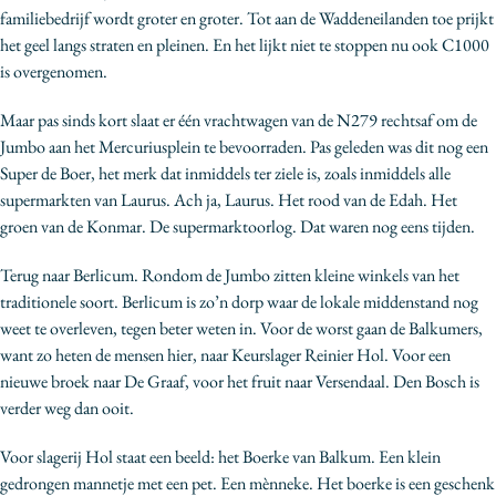
familiebedrijf wordt groter en groter. Tot aan de Waddeneilanden toe prijkt
het geel langs straten en pleinen. En het lijkt niet te stoppen nu ook C1000
is overgenomen.
Maar pas sinds kort slaat er één vrachtwagen van de N279 rechtsaf om de
Jumbo aan het Mercuriusplein te bevoorraden. Pas geleden was dit nog een
Super de Boer, het merk dat inmiddels ter ziele is, zoals inmiddels alle
supermarkten van Laurus. Ach ja, Laurus. Het rood van de Edah. Het
groen van de Konmar. De supermarktoorlog. Dat waren nog eens tijden.
Terug naar Berlicum. Rondom de Jumbo zitten kleine winkels van het
traditionele soort. Berlicum is zo’n dorp waar de lokale middenstand nog
weet te overleven, tegen beter weten in. Voor de worst gaan de Balkumers,
want zo heten de mensen hier, naar Keurslager Reinier Hol. Voor een
nieuwe broek naar De Graaf, voor het fruit naar Versendaal. Den Bosch is
verder weg dan ooit.
Voor slagerij Hol staat een beeld: het Boerke van Balkum. Een klein
gedrongen mannetje met een pet. Een mènneke. Het boerke is een geschenk