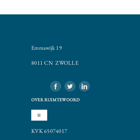
Emmawijk 19
8011 CN ZWOLLE
OVER RUIMTEWOORD
Toggle
Navigation
KVK 65074017
Algemene Voorwaarden