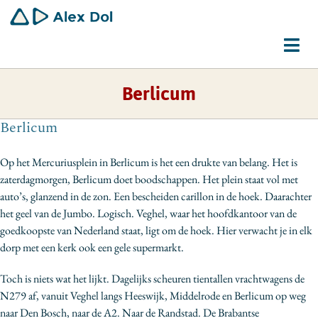
Ga
naar
inhoud
Tog
Navi
Berlicum
Dirigent
Berlicum
Schrijver
Op het Mercuriusplein in Berlicum is het een drukte van belang. Het is
Gemeenschapswerker
zaterdagmorgen, Berlicum doet boodschappen. Het plein staat vol met
auto’s, glanzend in de zon. Een bescheiden carillon in de hoek. Daarachter
Bio
het geel van de Jumbo. Logisch. Veghel, waar het hoofdkantoor van de
goedkoopste van Nederland staat, ligt om de hoek. Hier verwacht je in elk
Contact
dorp met een kerk ook een gele supermarkt.
Toch is niets wat het lijkt. Dagelijks scheuren tientallen vrachtwagens de
N279 af, vanuit Veghel langs Heeswijk, Middelrode en Berlicum op weg
naar Den Bosch, naar de A2. Naar de Randstad. De Brabantse