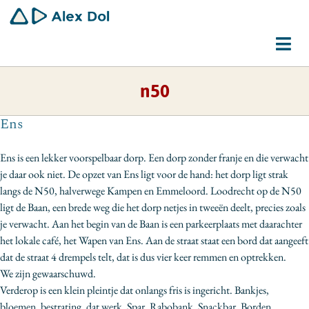
Ga
naar
inhoud
Tog
Navi
n50
Dirigent
Ens
Schrijver
Ens is een lekker voorspelbaar dorp. Een dorp zonder franje en die verwacht
Gemeenschapswerker
je daar ook niet. De opzet van Ens ligt voor de hand: het dorp ligt strak
langs de N50, halverwege Kampen en Emmeloord. Loodrecht op de N50
Bio
ligt de Baan, een brede weg die het dorp netjes in tweeën deelt, precies zoals
je verwacht. Aan het begin van de Baan is een parkeerplaats met daarachter
Contact
het lokale café, het Wapen van Ens. Aan de straat staat een bord dat aangeeft
dat de straat 4 drempels telt, dat is dus vier keer remmen en optrekken.
We zijn gewaarschuwd.
Verderop is een klein pleintje dat onlangs fris is ingericht. Bankjes,
bloemen, bestrating, dat werk. Spar. Rabobank. Snackbar. Borden