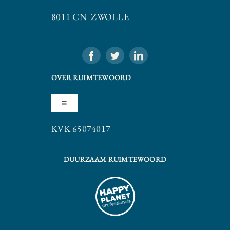
8011 CN ZWOLLE
OVER RUIMTEWOORD
Toggle
Navigation
KVK 65074017
Algemene Voorwaarden
DUURZAAM RUIMTEWOORD
Privacy Statement