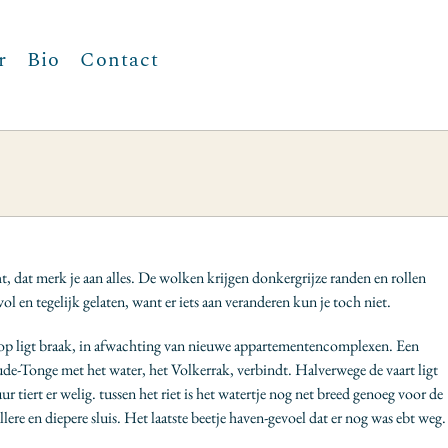
r
Bio
Contact
, dat merk je aan alles. De wolken krijgen donkergrijze randen en rollen
vol en tegelijk gelaten, want er iets aan veranderen kun je toch niet.
erop ligt braak, in afwachting van nieuwe appartementencomplexen. Een
 Oude-Tonge met het water, het Volkerrak, verbindt. Halverwege de vaart ligt
 tiert er welig. tussen het riet is het watertje nog net breed genoeg voor de
re en diepere sluis. Het laatste beetje haven-gevoel dat er nog was ebt weg.