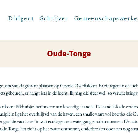
Dirigent
Schrijver
Gemeenschapswerke
Oude-Tonge
één van de grotere plaatsen op Goeree-Overflakkee. Er zit regen in de lucht
iets gebeuren, er hangt iets in de lucht. Ik mag die sfeer wel, zo verwachtings
havenkom. Pakhuisjes herinneren aan levendige handel. De handelskade verd
aaiplein ligt het overblijfsel van de haven: een smalle vaart vol bootjes die
ter gaat de vaart over in wat ecologen een watergang zouden noemen. De natuur
Oude-Tonge het zicht op het water ontneemt, onderbroken door een nog smalle