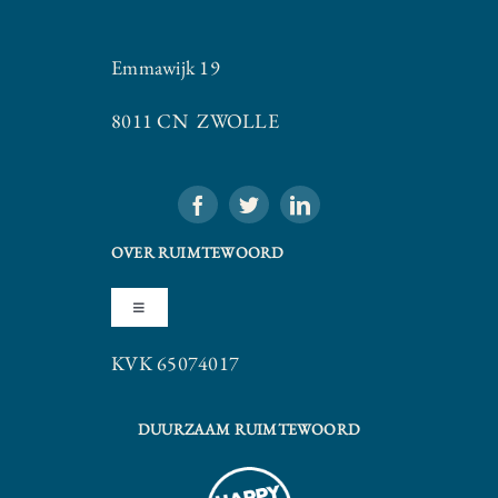
Emmawijk 19
8011 CN ZWOLLE
OVER RUIMTEWOORD
Toggle
Navigation
KVK 65074017
Algemene Voorwaarden
DUURZAAM RUIMTEWOORD
Privacy Statement