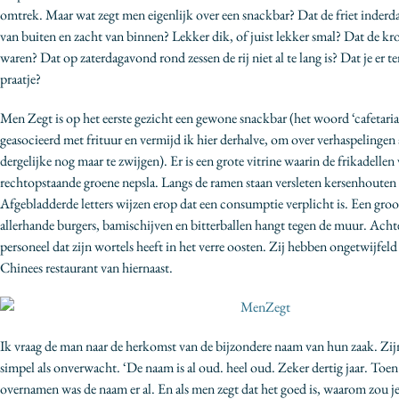
omtrek. Maar wat zegt men eigenlijk over een snackbar? Dat de friet inderd
van buiten en zacht van binnen? Lekker dik, of juist lekker smal? Dat de k
waren? Dat op zaterdagavond rond zessen de rij niet al te lang is? Dat je er 
praatje?
Men Zegt is op het eerste gezicht een gewone snackbar (het woord ‘cafetaria
geasocieerd met frituur en vermijd ik hier derhalve, om over verhaspelingen a
dergelijke nog maar te zwijgen). Er is een grote vitrine waarin de frikadellen
rechtopstaande groene nepsla. Langs de ramen staan versleten kersenhouten
Afgebladderde letters wijzen erop dat een consumptie verplicht is. Een gro
allerhande burgers, bamischijven en bitterballen hangt tegen de muur. Achter
personeel dat zijn wortels heeft in het verre oosten. Zij hebben ongetwijfeld
Chinees restaurant van hiernaast.
Ik vraag de man naar de herkomst van de bijzondere naam van hun zaak. Zij
simpel als onverwacht. ‘De naam is al oud. heel oud. Zeker dertig jaar. Toen
overnamen was de naam er al. En als men zegt dat het goed is, waarom zou j