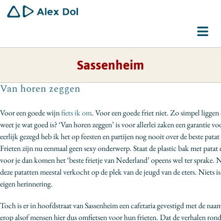
Ga
naar
inhoud
Tog
Navi
Sassenheim
Dirigent
Van horen zeggen
Schrijver
Voor een goede wijn
fiets ik om
. Voor een goede friet niet. Zo simpel ligge
Gemeenschapswerker
weet je wat goed is? ‘Van horen zeggen’ is voor allerlei zaken een garantie vo
eerlijk gezegd heb ik het op feesten en partijen nog nooit over de beste patat
Bio
Frieten zijn nu eenmaal geen sexy onderwerp. Staat de plastic bak met pat
voor je dan komen het ‘beste frietje van Nederland’ opeens wel ter sprake. 
Contact
deze patatten meestal verkocht op de plek van de jeugd van de eters. Niets i
eigen herinnering.
Toch is er in hoofdstraat van Sassenheim een cafetaria gevestigd met de naam
erop alsof mensen hier dus omfietsen voor hun frieten. Dat de verhalen rond