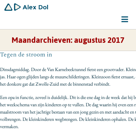
Ga
naar
inhoud
Tog
Navi
Maandarchieven:
augustus 2017
Dirigent
Tegen de stroom in
Schrijver
Dinsdagmiddag. Door de Van Karnebeektunnel fietst een grootvader. Kleind
Gemeenschapswerker
jas. Haar ogen glijden langs de muurschilderingen. Kleinzoon fietst ernaast
het donkere gat dat Zwolle-Zuid met de binnenstad verbindt.
Bio
Een opa in functie, zoveel is duidelijk. Dit is die ene dag in de week dat hij 
Contact
het weekschema van zijn kinderen op te vullen. De dag waarin hij even een r
maalstroom van het jachtige bestaan van een jong gezin en met aandacht en 
volbrengen. De kleinkinderen wegbrengen. De kleinkinderen ophalen. De 
vermaken.