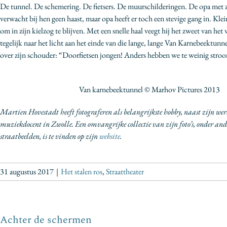
De tunnel. De schemering. De fietsers. De muurschilderingen. De opa met z
verwacht bij hen geen haast, maar opa heeft er toch een stevige gang in. Kle
om in zijn kielzog te blijven. Met een snelle haal veegt hij het zweet van he
tegelijk naar het licht aan het einde van die lange, lange Van Karnebeektunn
over zijn schouder: “Doorfietsen jongen! Anders hebben we te weinig stro
Van karnebeektunnel © Marhov Pictures 2013
Martien Hovestadt heeft fotograferen als belangrijkste hobby, naast zijn wer
muziekdocent in Zwolle. Een omvangrijke collectie van zijn foto’s, onder an
straatbeelden, is te vinden op zijn
website
.
31 augustus 2017
|
Het stalen ros
,
Straattheater
Achter de schermen