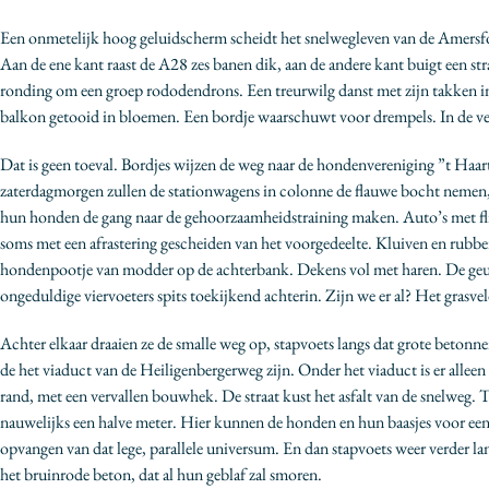
Een onmetelijk hoog geluidscherm scheidt het snelwegleven van de Amersf
Aan de ene kant raast de A28 zes banen dik, aan de andere kant buigt een str
ronding om een groep rododendrons. Een treurwilg danst met zijn takken 
balkon getooid in bloemen. Een bordje waarschuwt voor drempels. In de ver
Dat is geen toeval. Bordjes wijzen de weg naar de hondenvereniging ”t Haar
zaterdagmorgen zullen de stationwagens in colonne de flauwe bocht nemen, 
hun honden de gang naar de gehoorzaamheidstraining maken. Auto’s met fl
soms met een afrastering gescheiden van het voorgedeelte. Kluiven en rubber
hondenpootje van modder op de achterbank. Dekens vol met haren. De ge
ongeduldige viervoeters spits toekijkend achterin. Zijn we er al? Het grasve
Achter elkaar draaien ze de smalle weg op, stapvoets langs dat grote betonne
de het viaduct van de Heiligenbergerweg zijn. Onder het viaduct is er alleen
rand, met een vervallen bouwhek. De straat kust het asfalt van de snelweg. 
nauwelijks een halve meter. Hier kunnen de honden en hun baasjes voor een
opvangen van dat lege, parallele universum. En dan stapvoets weer verder la
het bruinrode beton, dat al hun geblaf zal smoren.