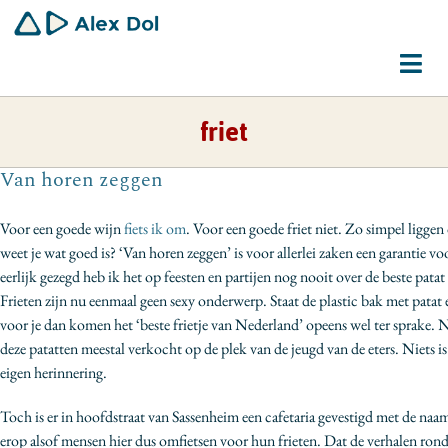
Ga
naar
inhoud
Tog
Navi
friet
Dirigent
Van horen zeggen
Schrijver
Voor een goede wijn
fiets ik om
. Voor een goede friet niet. Zo simpel ligge
Gemeenschapswerker
weet je wat goed is? ‘Van horen zeggen’ is voor allerlei zaken een garantie vo
eerlijk gezegd heb ik het op feesten en partijen nog nooit over de beste patat
Bio
Frieten zijn nu eenmaal geen sexy onderwerp. Staat de plastic bak met pat
voor je dan komen het ‘beste frietje van Nederland’ opeens wel ter sprake. 
Contact
deze patatten meestal verkocht op de plek van de jeugd van de eters. Niets i
eigen herinnering.
Toch is er in hoofdstraat van Sassenheim een cafetaria gevestigd met de naam
erop alsof mensen hier dus omfietsen voor hun frieten. Dat de verhalen rond