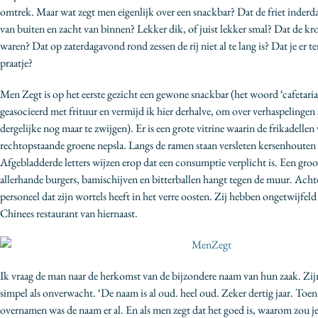
omtrek. Maar wat zegt men eigenlijk over een snackbar? Dat de friet inderd
van buiten en zacht van binnen? Lekker dik, of juist lekker smal? Dat de k
waren? Dat op zaterdagavond rond zessen de rij niet al te lang is? Dat je er 
praatje?
Men Zegt is op het eerste gezicht een gewone snackbar (het woord ‘cafetaria
geasocieerd met frituur en vermijd ik hier derhalve, om over verhaspelingen a
dergelijke nog maar te zwijgen). Er is een grote vitrine waarin de frikadellen
rechtopstaande groene nepsla. Langs de ramen staan versleten kersenhouten
Afgebladderde letters wijzen erop dat een consumptie verplicht is. Een gro
allerhande burgers, bamischijven en bitterballen hangt tegen de muur. Achter
personeel dat zijn wortels heeft in het verre oosten. Zij hebben ongetwijfeld
Chinees restaurant van hiernaast.
Ik vraag de man naar de herkomst van de bijzondere naam van hun zaak. Zij
simpel als onverwacht. ‘De naam is al oud. heel oud. Zeker dertig jaar. Toen
overnamen was de naam er al. En als men zegt dat het goed is, waarom zou j