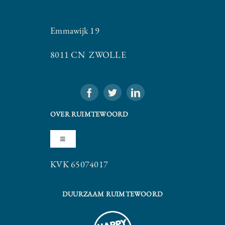
Emmawijk 19
8011 CN ZWOLLE
OVER RUIMTEWOORD
Toggle
Navigation
KVK 65074017
Algemene Voorwaarden
DUURZAAM RUIMTEWOORD
Privacy Statement