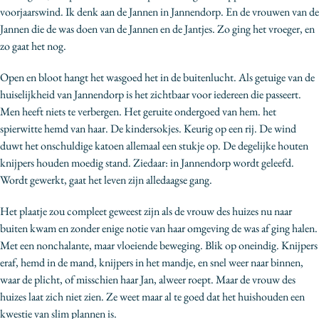
voorjaarswind. Ik denk aan de Jannen in Jannendorp. En de vrouwen van de
Jannen die de was doen van de Jannen en de Jantjes. Zo ging het vroeger, en
zo gaat het nog.
Open en bloot hangt het wasgoed het in de buitenlucht. Als getuige van de
huiselijkheid van Jannendorp is het zichtbaar voor iedereen die passeert.
Men heeft niets te verbergen. Het geruite ondergoed van hem. het
spierwitte hemd van haar. De kindersokjes. Keurig op een rij. De wind
duwt het onschuldige katoen allemaal een stukje op. De degelijke houten
knijpers houden moedig stand. Ziedaar: in Jannendorp wordt geleefd.
Wordt gewerkt, gaat het leven zijn alledaagse gang.
Het plaatje zou compleet geweest zijn als de vrouw des huizes nu naar
buiten kwam en zonder enige notie van haar omgeving de was af ging halen.
Met een nonchalante, maar vloeiende beweging. Blik op oneindig. Knijpers
eraf, hemd in de mand, knijpers in het mandje, en snel weer naar binnen,
waar de plicht, of misschien haar Jan, alweer roept. Maar de vrouw des
huizes laat zich niet zien. Ze weet maar al te goed dat het huishouden een
kwestie van slim plannen is.