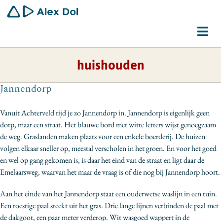
Ga
naar
inhoud
Tog
Navi
huishouden
Dirigent
Jannendorp
Schrijver
Vanuit Achterveld rijd je zo Jannendorp in. Jannendorp is eigenlijk geen
Gemeenschapswerker
dorp, maar een straat. Het blauwe bord met witte letters wijst genoegzaam
de weg. Graslanden maken plaats voor een enkele boerderij. De huizen
Bio
volgen elkaar sneller op, meestal verscholen in het groen. En voor het goed
en wel op gang gekomen is, is daar het eind van de straat en ligt daar de
Contact
Emelaarsweg, waarvan het maar de vraag is of die nog bij Jannendorp hoort.
Aan het einde van het Jannendorp staat een ouderwetse waslijn in een tuin.
Een roestige paal steekt uit het gras. Drie lange lijnen verbinden de paal met
de dakgoot, een paar meter verderop. Wit wasgoed wappert in de