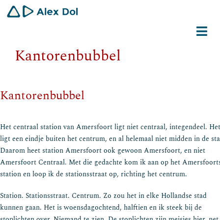
Ga
naar
inhoud
Tog
Kantorenbubbel
Navi
Dirigent
Schrijver
Kantorenbubbel
Gemeenschapswerker
Het centraal station van Amersfoort ligt niet centraal, integendeel. He
ligt een eindje buiten het centrum, en al helemaal niet midden in de sta
Bio
Daarom heet station Amersfoort ook gewoon Amersfoort, en niet
Amersfoort Centraal. Met die gedachte kom ik aan op het Amersfoort
Contact
station en loop ik de stationsstraat op, richting het centrum.
Station. Stationsstraat. Centrum. Zo zou het in elke Hollandse stad
kunnen gaan. Het is woensdagochtend, halftien en ik steek bij de
stoplichten over. Niemand te zien. De stoplichten zijn meisjes hier, net