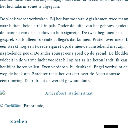
het luchtalarm zonet is afgegaan.
De vloek wordt verbroken. Bij het kantoor van Agis komen twee man
naar buiten, beide strak in pak. Onder de luifel van het gebouw geniet
de mannen van de schaduw en hun sigaretje. De twee beginnen een
gesprek zoals alleen rokende collega’s dat kunnen. Praten over niets. 
één steekt nog een tweede sigaret op, de nieuwe aanstekend met zijn
nagloeiende peuk. De ander spuugt eens goed op de grond. De klodde
wiebelt in de warme lucht voordat hij op het grijze beton landt. Ik kan
het bijna horen vallen. Even verderop, bij drukkerij Engel verdwijnt de
weg de hoek om. Erachter raast het verkeer over de Amersfoortse
centrumring. Daar draait de wereld gewoon door.
©
Carl030nl
(Panoramio)
Zoeken
Zoeken