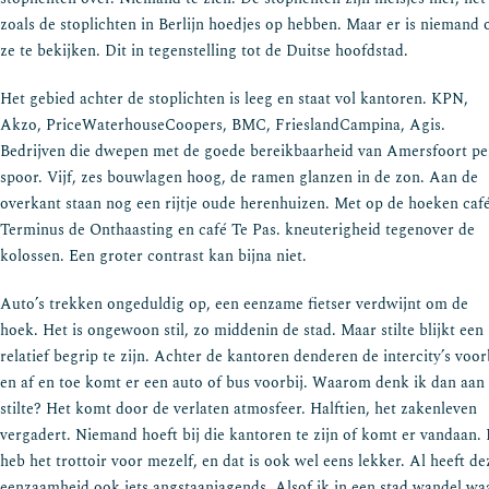
zoals de stoplichten in Berlijn hoedjes op hebben. Maar er is niemand
ze te bekijken. Dit in tegenstelling tot de Duitse hoofdstad.
Het gebied achter de stoplichten is leeg en staat vol kantoren. KPN,
Akzo, PriceWaterhouseCoopers, BMC, FrieslandCampina, Agis.
Bedrijven die dwepen met de goede bereikbaarheid van Amersfoort pe
spoor. Vijf, zes bouwlagen hoog, de ramen glanzen in de zon. Aan de
overkant staan nog een rijtje oude herenhuizen. Met op de hoeken caf
Terminus de Onthaasting en café Te Pas. kneuterigheid tegenover de
kolossen. Een groter contrast kan bijna niet.
Auto’s trekken ongeduldig op, een eenzame fietser verdwijnt om de
hoek. Het is ongewoon stil, zo middenin de stad. Maar stilte blijkt een
relatief begrip te zijn. Achter de kantoren denderen de intercity’s voor
en af en toe komt er een auto of bus voorbij. Waarom denk ik dan aan
stilte? Het komt door de verlaten atmosfeer. Halftien, het zakenleven
vergadert. Niemand hoeft bij die kantoren te zijn of komt er vandaan. 
heb het trottoir voor mezelf, en dat is ook wel eens lekker. Al heeft de
eenzaamheid ook iets angstaanjagends. Alsof ik in een stad wandel wa