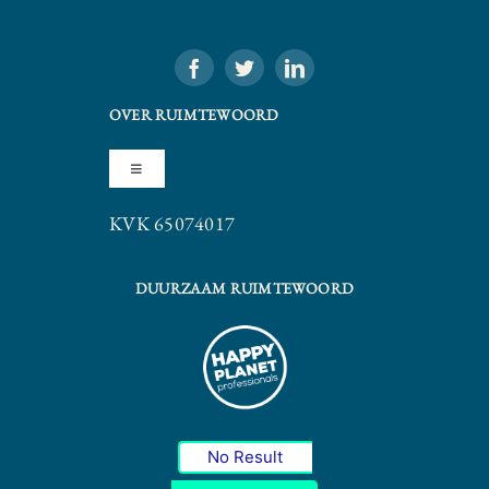
OVER RUIMTEWOORD
Toggle
Navigation
KVK 65074017
Algemene Voorwaarden
DUURZAAM RUIMTEWOORD
Privacy Statement
No Result