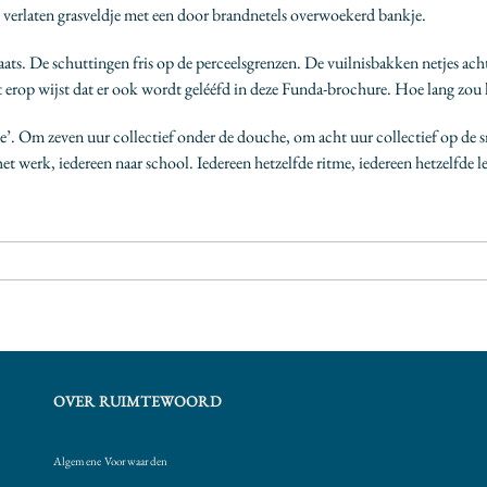
verlaten grasveldje met een door brandnetels overwoekerd bankje.
ats. De schuttingen fris op de perceelsgrenzen. De vuilnisbakken netjes ac
 erop wijst dat er ook wordt gelééfd in deze Funda-brochure. Hoe lang zou h
e’. Om zeven uur collectief onder de douche, om acht uur collectief op de s
et werk, iedereen naar school. Iedereen hetzelfde ritme, iedereen hetzelfde le
OVER RUIMTEWOORD
Algemene Voorwaarden