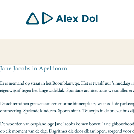
Ga
naar
inhoud
Jane Jacobs in Apeldoorn
Er is niemand op straat in het Boomblauwtje. Het is twaalf uur ’s middags 
eigenwijs af tegen het lange zadeldak. Spontane architectuur: we smullen 
De achtertuinen grenzen aan een enorme binnenplaats, waar ook de parkeerplaa
ontmoeting. Spelende kinderen. Spontaniteit. Touwtjes in de brievenbus zijn 
De woorden van oerplanologe Jane Jacobs komen boven: ‘a neighbourhood needs
op elk moment van de dag. Dagritmes die door elkaar lopen, zorgend voor dyn