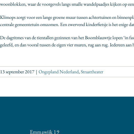
woonblokken, waar de voorgevels langs smalle wandelpaadjes kijken op een 
Klimops zorgt voor een lange groene muur tussen achtertuinen en binnenpla
centrale gemeentetuin omzomen. Een zwervend kinderfietsje is het enige dat
De dagritmes van de tientallen gezinnen van het Boomblauwtje lopen ‘in fas
geleefd, en dan vooral tussen de eigen vier muren, rug aan rug. Iedereen aan h
13 september 2017
|
Ongepland Nederland
,
Straattheater
Emmawijk 19