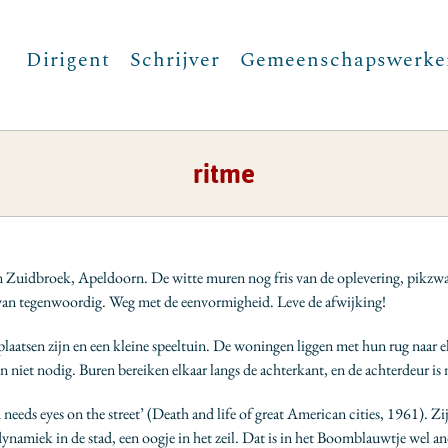
Dirigent
Schrijver
Gemeenschapswerke
ritme
in Zuidbroek, Apeldoorn. De witte muren nog fris van de oplevering, pikzwa
ervan tegenwoordig. Weg met de eenvormigheid. Leve de afwijking!
tsen zijn en een kleine speeltuin. De woningen liggen met hun rug naar elkaa
niet nodig. Buren bereiken elkaar langs de achterkant, en de achterdeur is n
 eyes on the street’ (Death and life of great American cities, 1961). Zij p
amiek in de stad, een oogje in het zeil. Dat is in het Boomblauwtje wel and