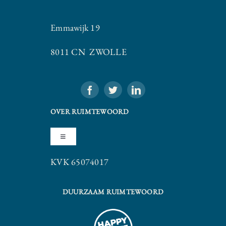
Emmawijk 19
8011 CN ZWOLLE
OVER RUIMTEWOORD
Toggle
Navigation
KVK 65074017
Algemene Voorwaarden
DUURZAAM RUIMTEWOORD
Privacy Statement