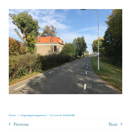
Home
/
omgevingsmanagement
/
Ga voor de Grebbedijk
Previous
Next