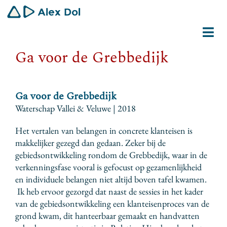
Ga
naar
inhoud
Tog
Ga voor de Grebbedijk
Navi
Dirigent
Schrijver
Ga voor de Grebbedijk
Waterschap Vallei & Veluwe | 2018
Gemeenschapswerker
Het vertalen van belangen in concrete klanteisen is
makkelijker gezegd dan gedaan. Zeker bij de
Bio
gebiedsontwikkeling rondom de Grebbedijk, waar in de
verkenningsfase vooral is gefocust op gezamenlijkheid
Contact
en individuele belangen niet altijd boven tafel kwamen.
Ik heb ervoor gezorgd dat naast de sessies in het kader
van de gebiedsontwikkeling een klanteisenproces van de
grond kwam, dit hanteerbaar gemaakt en handvatten