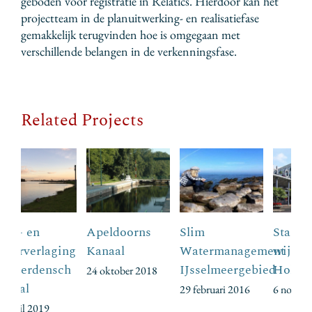
geboden voor registratie in Relatics. Hierdoor kan het
projectteam in de planuitwerking- en realisatiefase
gemakkelijk terugvinden hoe is omgegaan met
verschillende belangen in de verkenningsfase.
Related Projects
Apeldoorns
Slim
Start
K
Kanaal
Watermanagement
wijkuitvoeringsp
o
IJsselmeergebied
Holtenbroek
P
24 oktober 2018
k
29 februari 2016
6 november 2021
13