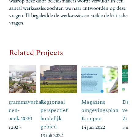
waarop deze door beleidsmakers wordt vervuld? In een
aantal werksessies zochten we naar antwoorden op deze
vragen. Ik begeleidde de werksessies en stelde de kritische
vragen.
Related Projects
Regionaal
Magazine
Duurzame
P
perspectief
omgevingsplan
verhalen in
L
landelijk
Kampen
Zuid
E
gebied
14 juni 2022
5 november 2024
5 
19 juli 2022