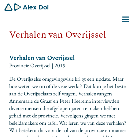
Ga
naar
inhoud
Tog
Verhalen van Overijssel
Navi
Dirigent
Schrijver
Verhalen van Overijssel
Provincie Overijssel | 2019
Gemeenschapswerker
De Overijsselse omgevingsvisie krijgt een update. Maar
hoe weten we nu of de visie werkt? Dat kun je het beste
Bio
aan de Overijsselaars zelf vragen. Verhalenvangers
Annemarie de Graaf en Peter Heerema interviewden
Contact
diverse mensen die afgelopen jaren te maken hebben
gehad met de provincie. Vervolgens gingen we met
beleidsmakers om tafel. Wat leren we van deze verhalen?
Wat betekent dit voor de rol van de provincie en manier