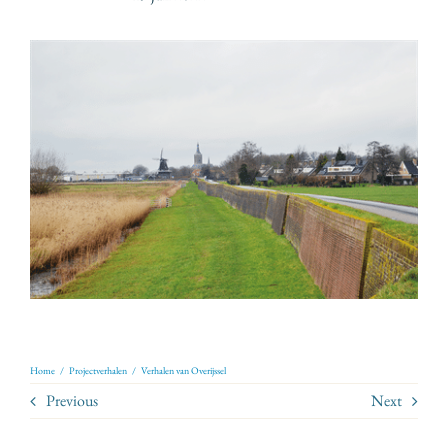
Home
/
Projectverhalen
/
Verhalen van Overijssel
Previous
Next