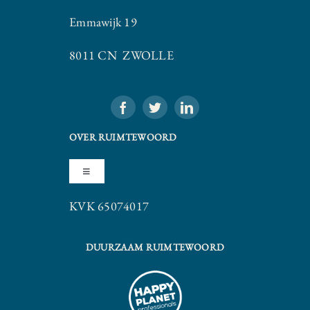
Emmawijk 19
8011 CN ZWOLLE
OVER RUIMTEWOORD
Toggle
Navigation
KVK 65074017
Algemene Voorwaarden
DUURZAAM RUIMTEWOORD
Privacy Statement