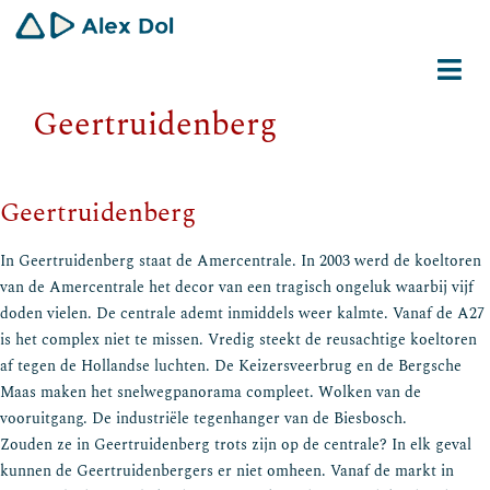
Ga
naar
inhoud
Tog
Geertruidenberg
Navi
Dirigent
Schrijver
Geertruidenberg
Gemeenschapswerker
In Geertruidenberg staat de Amercentrale. In 2003 werd de koeltoren
van de Amercentrale het decor van een tragisch ongeluk waarbij vijf
Bio
doden vielen. De centrale ademt inmiddels weer kalmte. Vanaf de A27
is het complex niet te missen. Vredig steekt de reusachtige koeltoren
af tegen de Hollandse luchten. De Keizersveerbrug en de Bergsche
Contact
Maas maken het snelwegpanorama compleet. Wolken van de
vooruitgang. De industriële tegenhanger van de Biesbosch.
Zouden ze in Geertruidenberg trots zijn op de centrale? In elk geval
kunnen de Geertruidenbergers er niet omheen. Vanaf de markt in