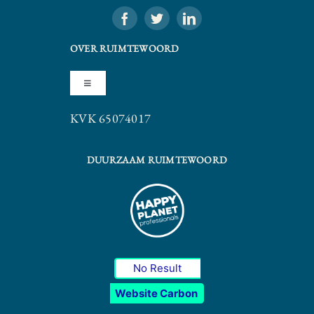
OVER RUIMTEWOORD
Toggle
Navigation
KVK 65074017
Algemene Voorwaarden
DUURZAAM RUIMTEWOORD
Privacy Statement
No Result
Website Carbon