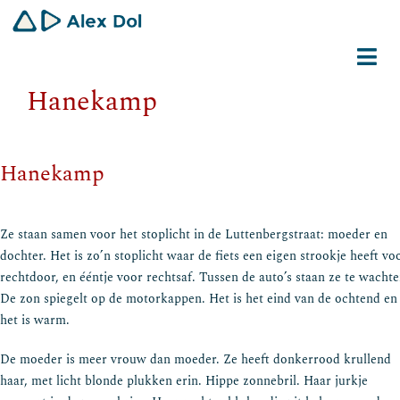
Ga
naar
inhoud
Tog
Hanekamp
Navi
Dirigent
Schrijver
Hanekamp
Gemeenschapswerker
Ze staan samen voor het stoplicht in de Luttenbergstraat: moeder en
Bio
dochter. Het is zo’n stoplicht waar de fiets een eigen strookje heeft vo
rechtdoor, en ééntje voor rechtsaf. Tussen de auto’s staan ze te wachte
De zon spiegelt op de motorkappen. Het is het eind van de ochtend en
Contact
het is warm.
De moeder is meer vrouw dan moeder. Ze heeft donkerrood krullend
haar, met licht blonde plukken erin. Hippe zonnebril. Haar jurkje