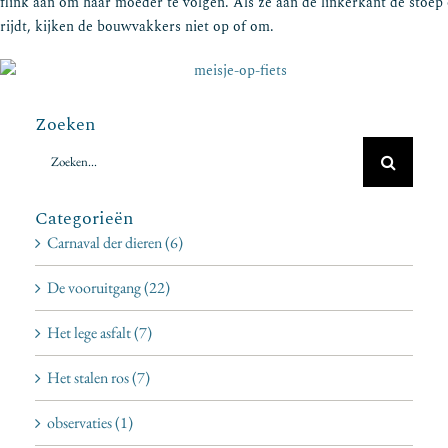
flink aan om haar moeder te volgen. Als ze aan de linkerkant de stoep
rijdt, kijken de bouwvakkers niet op of om.
Zoeken
Zoeken
naar:
Categorieën
Carnaval der dieren (6)
De vooruitgang (22)
Het lege asfalt (7)
Het stalen ros (7)
observaties (1)