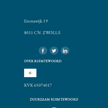
Emmawijk 19
8011 CN ZWOLLE
OVER RUIMTEWOORD
Toggle
Navigation
KVK 65074017
Algemene Voorwaarden
DUURZAAM RUIMTEWOORD
Privacy Statement