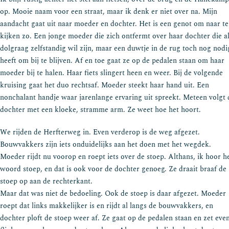
op. Mooie naam voor een straat, maar ik denk er niet over na. Mijn
aandacht gaat uit naar moeder en dochter. Het is een genot om naar te
kijken zo. Een jonge moeder die zich ontfermt over haar dochter die a
dolgraag zelfstandig wil zijn, maar een duwtje in de rug toch nog nodi
heeft om bij te blijven. Af en toe gaat ze op de pedalen staan om haar
moeder bij te halen. Haar fiets slingert heen en weer. Bij de volgende
kruising gaat het duo rechtsaf. Moeder steekt haar hand uit. Een
nonchalant handje waar jarenlange ervaring uit spreekt. Meteen volgt 
dochter met een kloeke, stramme arm. Ze weet hoe het hoort.
We rijden de Herfterweg in. Even verderop is de weg afgezet.
Bouwvakkers zijn iets onduidelijks aan het doen met het wegdek.
Moeder rijdt nu voorop en roept iets over de stoep. Althans, ik hoor h
woord stoep, en dat is ook voor de dochter genoeg. Ze draait braaf de
stoep op aan de rechterkant.
Maar dat was niet de bedoeling. Ook de stoep is daar afgezet. Moeder
roept dat links makkelijker is en rijdt al langs de bouwvakkers, en
dochter ploft de stoep weer af. Ze gaat op de pedalen staan en zet eve