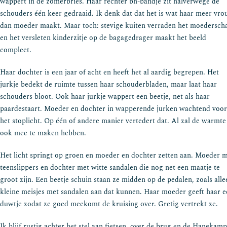
wappert in de zomerbries. Haar rechter bh-bandje zit halverwege de
schouders één keer gedraaid. Ik denk dat dat het is wat haar meer vr
dan moeder maakt. Maar toch: stevige kuiten verraden het moedersch
en het versleten kinderzitje op de bagagedrager maakt het beeld
compleet.
Haar dochter is een jaar of acht en heeft het al aardig begrepen. Het
jurkje bedekt de ruimte tussen haar schouderbladen, maar laat haar
schouders bloot. Ook haar jurkje wappert een beetje, net als haar
paardestaart. Moeder en dochter in wapperende jurken wachtend voor
het stoplicht. Op één of andere manier vertedert dat. Al zal de warmte
ook mee te maken hebben.
Het licht springt op groen en moeder en dochter zetten aan. Moeder 
teenslippers en dochter met witte sandalen die nog net een maatje te
groot zijn. Een beetje schuin staan ze midden op de pedalen, zoals alle
kleine meisjes met sandalen aan dat kunnen. Haar moeder geeft haar e
duwtje zodat ze goed meekomt de kruising over. Gretig vertrekt ze.
Ik blijf rustig achter het stel aan fietsen, over de brug en de Hanekamp